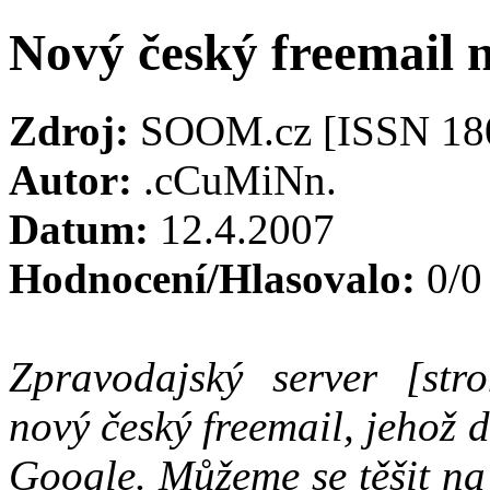
Nový český freemail n
Zdroj:
SOOM.cz [ISSN 18
Autor:
.cCuMiNn.
Datum:
12.4.2007
Hodnocení/Hlasovalo:
0/0
Zpravodajský server [stro
nový český freemail, jehož 
Google. Můžeme se těšit n