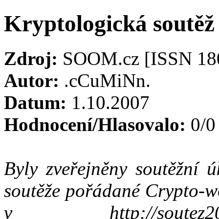
Kryptologická soutěž
Zdroj:
SOOM.cz [ISSN 18
Autor:
.cCuMiNn.
Datum:
1.10.2007
Hodnocení/Hlasovalo:
0/0
Byly zveřejněny soutěžní ú
soutěže pořádané Crypto-wo
v http://soutez2007.c